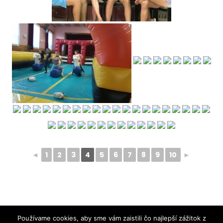
◄
1
2
3
4
5
6
7
8
9
10
►
Používame cookies, aby sme vám zaistili čo najlepší zážitok z