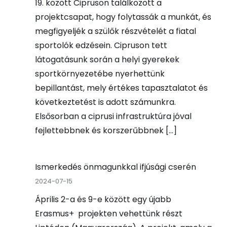
19. között Cipruson találkozott a
projektcsapat, hogy folytassák a munkát, és
megfigyeljék a szülők részvételét a fiatal
sportolók edzésein. Cipruson tett
látogatásunk során a helyi gyerekek
sportkörnyezetébe nyerhettünk
bepillantást, mely értékes tapasztalatot és
következtetést is adott számunkra.
Elsősorban a ciprusi infrastruktúra jóval
fejlettebbnek és korszerűbbnek […]
Ismerkedés önmagunkkal ifjúsági cserén
2024-07-15
Április 2-a és 9-e között egy újabb
Erasmus+ projekten vehettünk részt