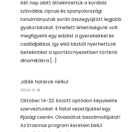
Két nap alatt áttekintettük a korábbi
szlovákiai, ciprusi és spanyolországi
tanulmányutak során összegyűjtött legjobb
gyakorlatokat. Emellett lehetőségünk volt
megfigyelni egy edzést a gyerekekkel és
családjaikkal, így első kézből nyerhettünk
betekintést a sportkörnyezetben történő
dinamikákra […]
Játék határok nélkül
2024-11-19
Október 14-22. között Liptódon képviselte
szerveztünket 4 fiatal vezetőjükkel egy
ifjúsági cserén. Olvassátok beszámolójukat!
Az Erasmus program keretein belül