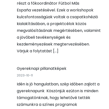
részt a főkoordinátor Fútbol Más
España vezetésével. Ezek a workshopok
kulcsfontosságúak voltak a csapatkohézió
kialakításában, a projektcélok közös
megvalósításának megértésében, valamint
a jövőbeli tevékenységek és
kezdeményezések megtervezésében.
Várjuk a folytatást […]
Gyereknapi pillanatképek
2023-10-11
Idén is jó hangulatban, szép időben zajlott a
gyereknapunk Köszönjük ezúton is minden
támogatónknak, hogy lehetővé tették
számunkra a színes programok