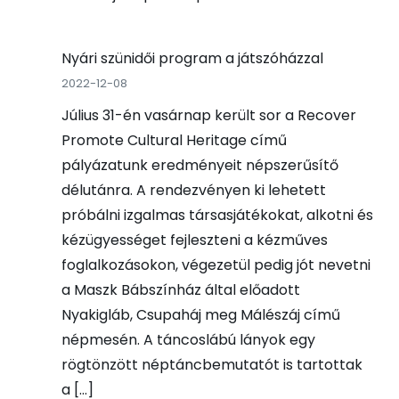
Nyári szünidői program a játszóházzal
2022-12-08
Július 31-én vasárnap került sor a Recover
Promote Cultural Heritage című
pályázatunk eredményeit népszerűsítő
délutánra. A rendezvényen ki lehetett
próbálni izgalmas társasjátékokat, alkotni és
kézügyességet fejleszteni a kézműves
foglalkozásokon, végezetül pedig jót nevetni
a Maszk Bábszínház által előadott
Nyakigláb, Csupaháj meg Málészáj című
népmesén. A táncoslábú lányok egy
rögtönzött néptáncbemutatót is tartottak
a […]