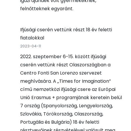
igazi ajándék volt gyermekeknek,
felnőtteknek egyaránt.
Ifjúsági cserén vettünk részt 18 év feletti
fiatalokkal
2023-04-11
2022. szeptember 6-15. között ifjúsági
cserén vettünk részt Olaszországban a
Centro Fonti San Lorenzo szervezet
meghívására. A „Times for Imagination”
című nemzetközi ifjúsági csere az Európai
Unió Erasmus + programjának keretein belül
7 ország (Spanyolország, Lengyelország,
Szlovákia, Törökország, Olaszország,
Portugália és Bulgária) 18 év feletti
résztvevőinek részvételével valósult meg,