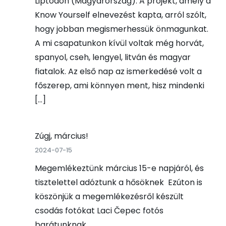
Liptódon (Magyarország). A projekt, amely a
Know Yourself elnevezést kapta, arról szólt,
hogy jobban megismerhessük önmagunkat.
A mi csapatunkon kívül voltak még horvát,
spanyol, cseh, lengyel, litván és magyar
fiatalok. Az első nap az ismerkedésé volt a
főszerep, ami könnyen ment, hisz mindenki
[…]
Zúgj, március!
2024-07-15
Megemlékeztünk március 15-e napjáról, és
tisztelettel adóztunk a hősöknek Ezúton is
köszönjük a megemlékezésről készült
csodás fotókat Laci Čepec fotós
barátunknak