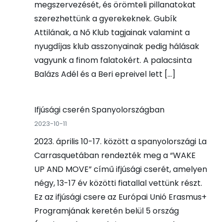
megszervezését, és örömteli pillanatokat
szerezhettünk a gyerekeknek. Gubík
Attilának, a Nő Klub tagjainak valamint a
nyugdíjas klub asszonyainak pedig hálásak
vagyunk a finom falatokért. A palacsinta
Balázs Adél és a Beri epreivel lett […]
Ifjúsági cserén Spanyolországban
2023-10-11
2023. április 10-17. között a spanyolországi La
Carrasquetában rendezték meg a “WAKE
UP AND MOVE” című ifjúsági cserét, amelyen
négy, 13-17 év közötti fiatallal vettünk részt.
Ez az ifjúsági csere az Európai Unió Erasmus+
Programjának keretén belül 5 ország