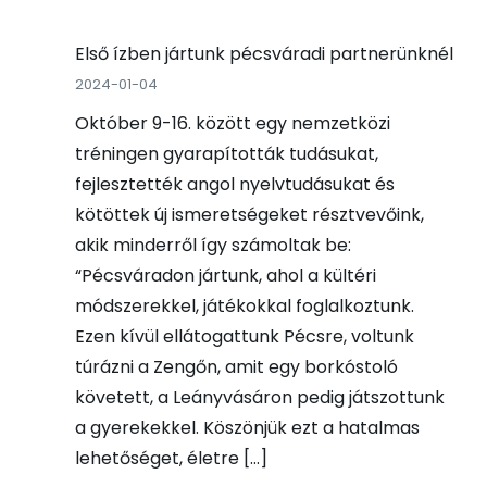
Első ízben jártunk pécsváradi partnerünknél
2024-01-04
Október 9-16. között egy nemzetközi
tréningen gyarapították tudásukat,
fejlesztették angol nyelvtudásukat és
kötöttek új ismeretségeket résztvevőink,
akik minderről így számoltak be:
“Pécsváradon jártunk, ahol a kültéri
módszerekkel, játékokkal foglalkoztunk.
Ezen kívül ellátogattunk Pécsre, voltunk
túrázni a Zengőn, amit egy borkóstoló
követett, a Leányvásáron pedig játszottunk
a gyerekekkel. Köszönjük ezt a hatalmas
lehetőséget, életre […]