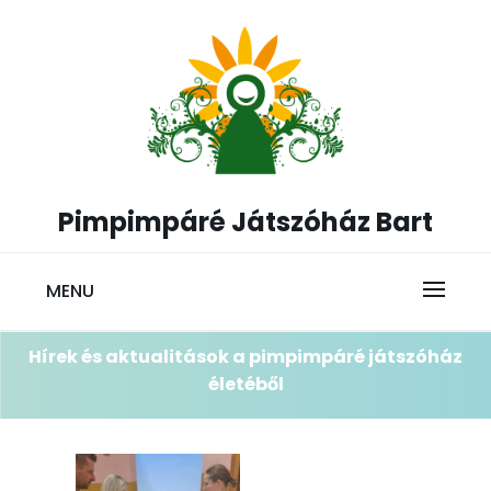
Skip
to
content
Pimpimpáré Játszóház Bart
MENU
Hírek és aktualitások a pimpimpáré játszóház
életéből