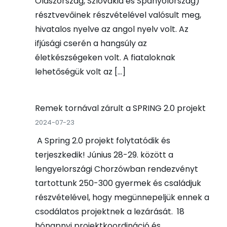
Olaszország, Szlovákia és Spanyolország)
résztvevőinek részvételével valósult meg,
hivatalos nyelve az angol nyelv volt. Az
ifjúsági cserén a hangsúly az
életkészségeken volt. A fiataloknak
lehetőségük volt az […]
Remek tornával zárult a SPRING 2.0 projekt
2024-07-23
A Spring 2.0 projekt folytatódik és
terjeszkedik! Június 28-29. között a
lengyelországi Chorzówban rendezvényt
tartottunk 250-300 gyermek és családjuk
részvételével, hogy megünnepeljük ennek a
csodálatos projektnek a lezárását. 18
hónapnyi projektkoordináció és