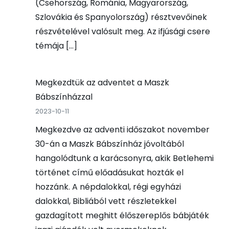
(Csehország, Románia, Magyarország,
Szlovákia és Spanyolország) résztvevőinek
részvételével valósult meg. Az ifjúsági csere
témája […]
Megkezdtük az adventet a Maszk
Bábszínházzal
2023-10-11
Megkezdve az adventi időszakot november
30-án a Maszk Bábszínház jóvoltából
hangolódtunk a karácsonyra, akik Betlehemi
történet című előadásukat hozták el
hozzánk. A népdalokkal, régi egyházi
dalokkal, Bibliából vett részletekkel
gazdagított meghitt élőszereplős bábjáték