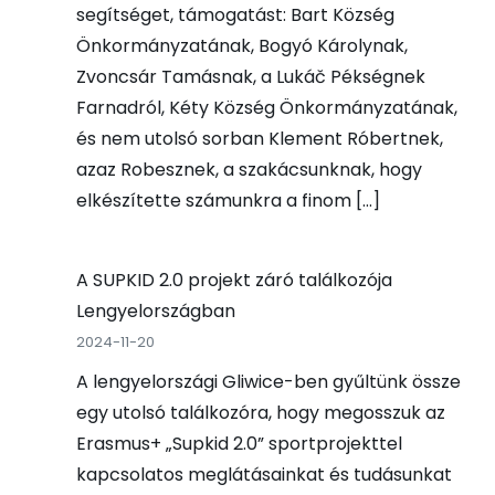
segítséget, támogatást: Bart Község
Önkormányzatának, Bogyó Károlynak,
Zvoncsár Tamásnak, a Lukáč Pékségnek
Farnadról, Kéty Község Önkormányzatának,
és nem utolsó sorban Klement Róbertnek,
azaz Robesznek, a szakácsunknak, hogy
elkészítette számunkra a finom […]
A SUPKID 2.0 projekt záró találkozója
Lengyelországban
2024-11-20
A lengyelországi Gliwice-ben gyűltünk össze
egy utolsó találkozóra, hogy megosszuk az
Erasmus+ „Supkid 2.0” sportprojekttel
kapcsolatos meglátásainkat és tudásunkat