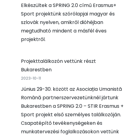
Elkészültek a SPRING 2.0 című Erasmus+
Sport projektünk szórólapjai magyar és
szlovák nyelven, amikről dióhéjban
megtudható mindent a másfél éves
projektről.
Projekttalálkozón vettünk részt
Bukarestben
2023-10-11
Június 29-30. között az Asociația Umanistă
Română partnerszervezetünknél jártunk
Bukarestben a SPRING 2.0 – STIR Erasmus +
Sport projekt első személyes találkozóján.
Csapatépítő tevékenységeken és
munkatervezési foglalkozásokon vettünk