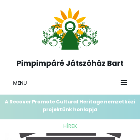
Skip
to
content
Pimpimpáré Játszóház Bart
MENU
A Recover Promote Cultural Heritage nemzetközi
projektünk honlapja
HÍREK